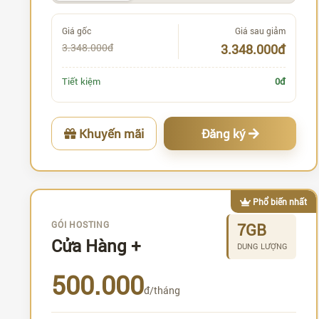
Giá gốc
Giá sau giảm
3.348.000đ
3.348.000đ
Tiết kiệm
0đ
Khuyến mãi
Đăng ký
Phổ biến nhất
GÓI HOSTING
7GB
Cửa Hàng +
DUNG LƯỢNG
500.000
đ/tháng