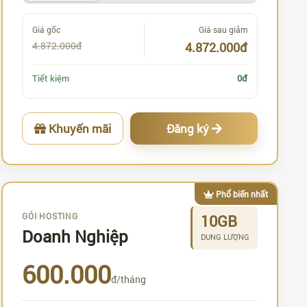
Giá gốc
Giá sau giảm
4.872.000đ
4.872.000đ
Tiết kiệm
0đ
Khuyến mãi
Đăng ký
Phổ biến nhất
GÓI HOSTING
10GB
Doanh Nghiệp
DUNG LƯỢNG
600.000
đ/tháng