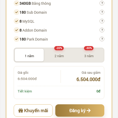
340GB
Băng thông
?
180
Sub Domain
?
8
MySQL
?
8
Addon Domain
?
180
Park Domain
?
-20%
-30%
1 năm
2 năm
3 năm
Giá gốc
Giá sau giảm
6.504.000đ
6.504.000đ
Tiết kiệm
0đ
Khuyến mãi
Đăng ký