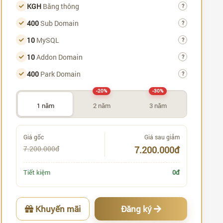
KGH
Băng thông
?
400
Sub Domain
?
10
MySQL
?
10
Addon Domain
?
400
Park Domain
?
-20%
-30%
1 năm
2 năm
3 năm
Giá gốc
Giá sau giảm
7.200.000đ
7.200.000đ
Tiết kiệm
0đ
Khuyến mãi
Đăng ký