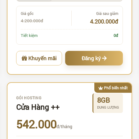
Giá gốc
Giá sau giảm
4.200.000đ
4.200.000đ
Tiết kiệm
0đ
Khuyến mãi
Đăng ký
Phổ biến nhất
GÓI HOSTING
8GB
Cửa Hàng ++
DUNG LƯỢNG
542.000
đ/tháng