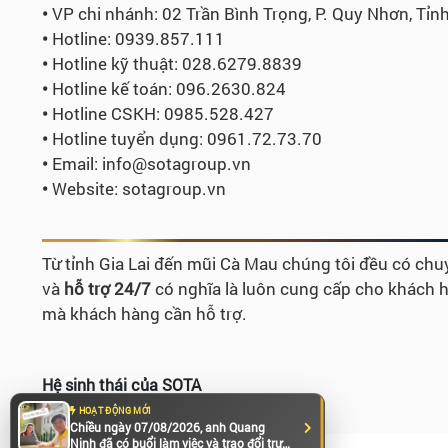
•
VP chi nhánh: 02 Trần Bình Trọng, P. Quy Nhơn, Tỉnh
•
Hotline: 0939.857.111
•
Hotline kỹ thuật: 028.6279.8839
•
Hotline kế toán: 096.2630.824
•
Hotline CSKH: 0985.528.427
•
Hotline tuyển dụng:
0961.72.73.70
•
Email: info@sotagroup.vn
•
Website: sotagroup.vn
Từ tỉnh Gia Lai đến mũi Cà Mau chúng tôi đều có chuy
và
hỗ trợ 24/7
có nghĩa là luôn cung cấp cho khách hà
mà khách hàng cần hỗ trợ.
Hệ sinh thái của SOTA
HOẠT ĐỘNG MỚI
Chiều ngày 07/08/2026, anh Quang
Ninh đã có buổi làm việc và trao đổi trực