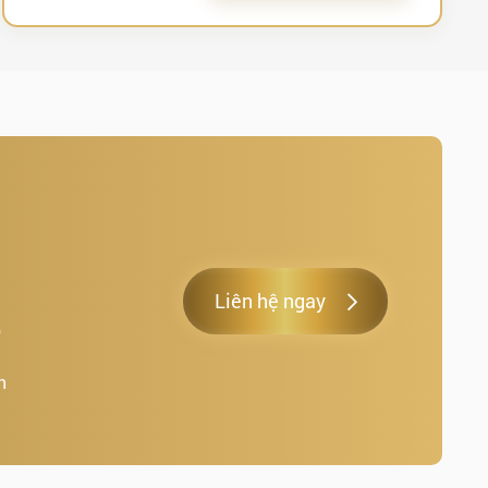
Liên hệ ngay
o
h
.