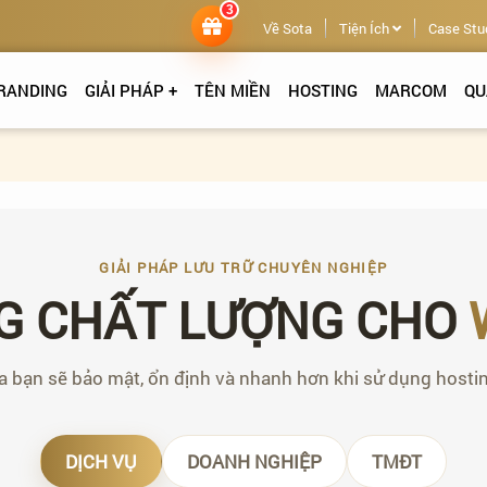
3
Về Sota
Tiện Ích
Case Stu
RANDING
GIẢI PHÁP +
TÊN MIỀN
HOSTING
MARCOM
QU
GIẢI PHÁP LƯU TRỮ CHUYÊN NGHIỆP
G CHẤT LƯỢNG CHO
a bạn sẽ bảo mật, ổn định và nhanh hơn khi sử dụng hostin
DỊCH VỤ
DOANH NGHIỆP
TMĐT