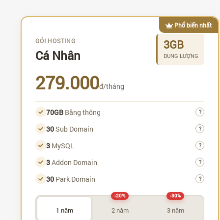
Phổ biến nhất
GÓI HOSTING
3GB
Cá Nhân
DUNG LƯỢNG
279.000
đ/tháng
70GB
Băng thông
?
30
Sub Domain
?
3
MySQL
?
3
Addon Domain
?
30
Park Domain
?
-20%
-30%
1 năm
2 năm
3 năm