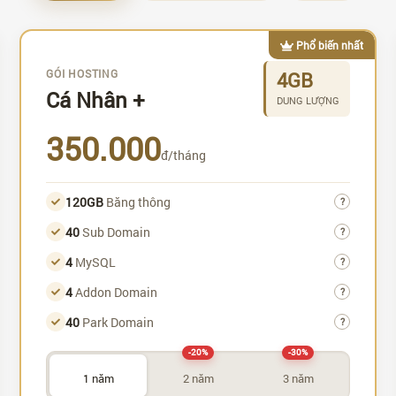
Phổ biến nhất
GÓI HOSTING
4GB
Cá Nhân +
DUNG LƯỢNG
350.000
đ/tháng
120GB
Băng thông
?
40
Sub Domain
?
4
MySQL
?
4
Addon Domain
?
40
Park Domain
?
-20%
-30%
1 năm
2 năm
3 năm