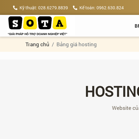
Kỹ thuật: 028.6279.8839
Kế toán: 0962.630.824
B
Trang chủ
Bảng giá hosting
HOSTIN
Website củ