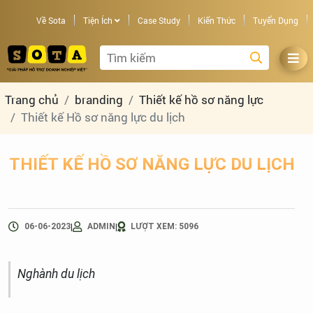
Về Sota
Tiện Ích
Case Study
Kiến Thức
Tuyển Dụng
Trang chủ
branding
Thiết kế hồ sơ năng lực
Thiết kế Hồ sơ năng lực du lịch
THIẾT KẾ HỒ SƠ NĂNG LỰC DU LỊCH
|
|
06-06-2023
ADMIN
LƯỢT XEM: 5096
Nghành du lịch