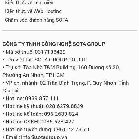
Kiến thức về Tên miền
Kiến thức về Web Hosting
Chăm sóc khách hàng SOTA
CÔNG TY TNHH CÔNG NGHỆ SOTA GROUP
•
Mã số thuế: 0317108429
•
Tên viết tắt: SOTA GROUP CO., LTD
•
Trụ sở:
Tòa Nhà T&M Building, 160 Đường số 20,
Phường An Nhơn, TP.HCM
•
VP chi nhánh: 02 Trần Bình Trọng, P. Quy Nhơn, Tỉnh
Gia Lai
•
Hotline: 0939.857.111
•
Hotline kỹ thuật: 028.6279.8839
•
Hotline kế toán: 096.2630.824
•
Hotline CSKH: 0985.528.427
•
Hotline tuyển dụng:
0961.72.73.70
•
Email: info@sotagroup.vn