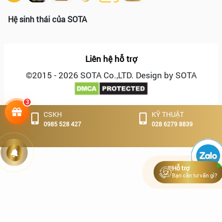
Hệ sinh thái của SOTA
Liên hệ hỗ trợ
©2015 - 2026 SOTA Co.,LTD. Design by SOTA
3
CSKH
KỸ THUẬT
Hoạt động
0985 528 427
028 6279 8839
Tuyển
dụng
Hỗ trợ
Bạn cần tư vấn gì?