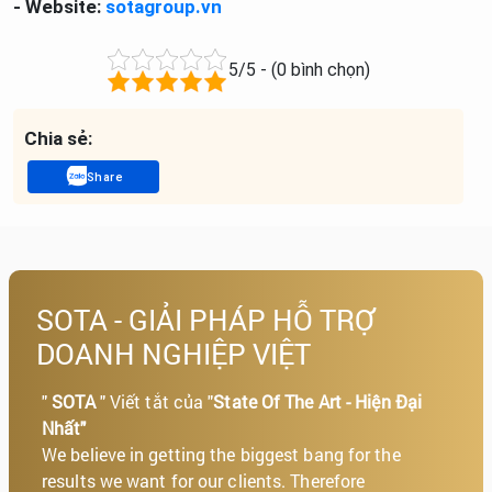
- Website:
sotagroup.vn
5/5 - (0 bình chọn)
Chia sẻ:
Share
SOTA - GIẢI PHÁP HỖ TRỢ
DOANH NGHIỆP VIỆT
"
SOTA
" Viết tắt của "
State Of The Art - Hiện Đại
Nhất"
We believe in getting the biggest bang for the
results we want for our clients. Therefore