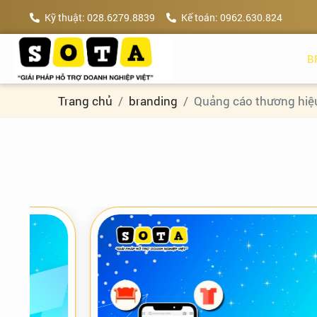
Kỹ thuật: 028.6279.8839
Kế toán: 0962.630.824
B
Trang chủ
branding
Quảng cáo thương hiệ