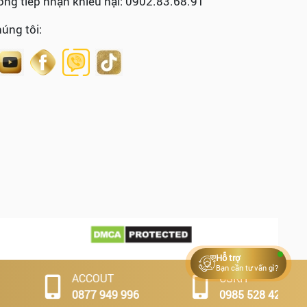
ng tiếp nhận khiếu nại: 0902.83.68.91
húng tôi:
Hỗ trợ
Bạn cần tư vấn gì?
ACCOUT
CSKH
0877 949 996
0985 528 427