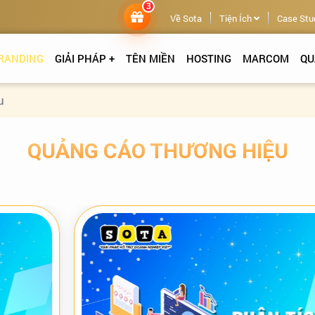
3
Về Sota
Tiện Ích
Case Stu
RANDING
GIẢI PHÁP +
TÊN MIỀN
HOSTING
MARCOM
QU
u
QUẢNG CÁO THƯƠNG HIỆU