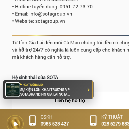
•
Hotline tuyển dụng:
0961.72.73.70
•
Email: info@sotagroup.vn
•
Website: sotagroup.vn
Từ tỉnh Gia Lai đến mũi Cà Mau chúng tôi đều có chuy
và
hỗ trợ 24/7
có nghĩa là luôn cung cấp cho khách hà
mà khách hàng cần hỗ trợ.
Hệ sinh thái của SOTA
HOẠT ĐỘNG MỚI
SỰ KIỆN LỚN KHAI TRƯƠNG VP
SOTABRANDING GIA LAI SOTA
BRANDING trân trọng kính mời Quý
Liên hệ hỗ trợ
khách đến tham dự chương trình khai
trương DỊCH VỤ THIẾT KẾ HỒ SƠ NĂNG
Hoạt
LỰC, giải pháp chuyên nghiệp giúp
CSKH
KỸ THUẬT
doanh nghiệp giới thiệu đầy đủ về năng
lực, lĩnh vực hoạt động, dịch vụ, dự án và
động
0985 528 427
028 6279 8839
Tuyển
những thành tựu nổi bật. Tại Địa điểm: