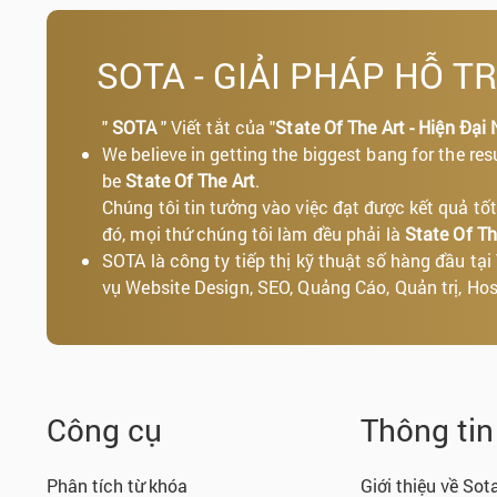
SOTA - GIẢI PHÁP HỖ T
"
SOTA
" Viết tắt của "
State Of The Art - Hiện Đại 
We believe in getting the biggest bang for the res
be
State Of The Art
.
Chúng tôi tin tưởng vào việc đạt được kết quả 
đó, mọi thứ chúng tôi làm đều phải là
State Of Th
SOTA là công ty tiếp thị kỹ thuật số hàng đầu tạ
vụ Website Design, SEO, Quảng Cáo, Quản trị, Host
Công cụ
Thông ti
Phân tích từ khóa
Giới thiệu về Sot