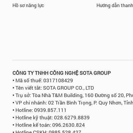
Hồ sơ năng lực
Hướng dẫn thanh
CÔNG TY TNHH CÔNG NGHỆ SOTA GROUP
•
Mã số thuế: 0317108429
•
Tên viết tắt: SOTA GROUP CO., LTD
•
Trụ sở:
Tòa Nhà T&M Building, 160 Đường số 20, P
•
VP chi nhánh: 02 Trần Bình Trọng, P. Quy Nhơn, Tỉnh
•
Hotline: 0939.857.111
•
Hotline kỹ thuật: 028.6279.8839
•
Hotline kế toán: 096.2630.824
•
Hotline CSKH: 0985.528.427