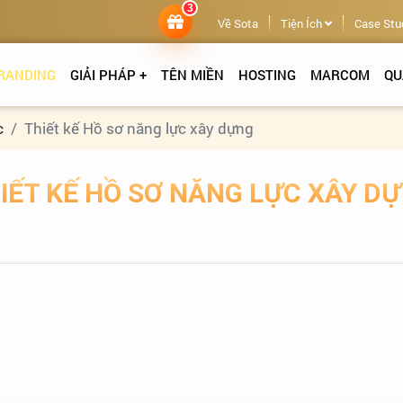
3
Về Sota
Tiện Ích
Case Stu
RANDING
GIẢI PHÁP +
TÊN MIỀN
HOSTING
MARCOM
QU
c
Thiết kế Hồ sơ năng lực xây dựng
IẾT KẾ HỒ SƠ NĂNG LỰC XÂY D