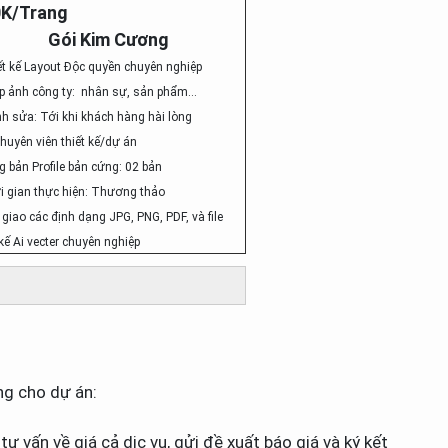
0K/Trang
Gói Kim Cương
ết kế Layout Độc quyền chuyên nghiệp
ụp ảnh công ty: nhân sự, sản phẩm…
nh sửa: Tới khi khách hàng hài lòng
chuyên viên thiết kế/dự án
g bản Profile bản cứng: 02 bản
i gian thực hiện: Thương thảo
 giao các định dạng JPG, PNG, PDF, và file
 kế Ai vecter chuyên nghiệp
ng cho dự án:
ư vấn về giá cả dịc vụ, gửi đề xuất báo giá và ký kết