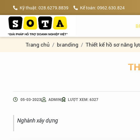
Kỹ thuật: 028.6279.8839
Kế toán: 0962.630.824
B
Trang chủ
branding
Thiết kế hồ sơ năng lự
TH
|
|
05-03-2023
ADMIN
LƯỢT XEM: 6327
Nghành xây dựng