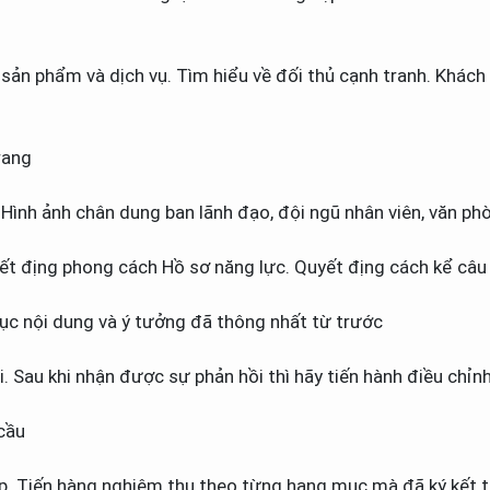
ản phẩm và dịch vụ. Tìm hiểu về đối thủ cạnh tranh. Khách 
rang
Hình ảnh chân dung ban lãnh đạo, đội ngũ nhân viên, văn phòn
yết địng phong cách Hồ sơ năng lực. Quyết địng cách kể câu
 cục nội dung và ý tưởng đã thông nhất từ trước
 Sau khi nhận được sự phản hồi thì hãy tiến hành điều chỉn
cầu
ệp. Tiến hàng nghiệm thu theo từng hạng mục mà đã ký kết 