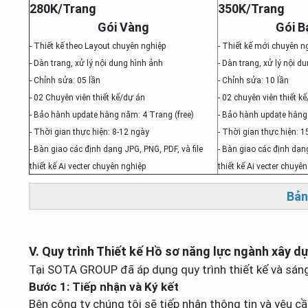
280K/Trang
350K/Trang
Gói Vàng
Gói B
- Thiết kế theo Layout chuyên nghiệp
- Thiết kế mới chuyên n
- Dàn trang, xử lý nội dung hình ảnh
- Dàn trang, xử lý nội d
- Chỉnh sửa: 05 lần
- Chỉnh sửa: 10 lần
- 02 Chuyên viên thiết kế/dự án
- 02 chuyên viên thiết k
- Bảo hành update hằng năm: 4 Trang (free)
- Bảo hành update hằng 
- Thời gian thực hiện: 8-12 ngày
- Thời gian thực hiện: 
- Bàn giao các định dạng JPG, PNG, PDF, và file
- Bàn giao các định dạng
thiết kế Ai vecter chuyên nghiệp
thiết kế Ai vecter chuyê
Bản
V. Quy trình Thiết kế Hồ sơ năng lực ngành xây d
Tại SOTA GROUP đã áp dụng quy trình thiết kế và sán
Bước 1: Tiếp nhận và Ký kết
Bên công ty chúng tôi sẽ tiếp nhận thông tin và yêu cầ