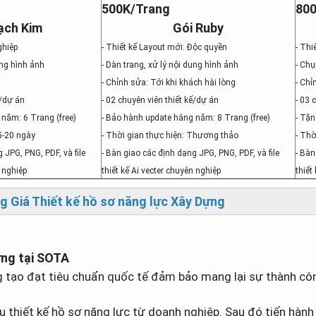
500K/Trang
80
ạch Kim
Gói Ruby
ghiệp
- Thiết kế Layout mới: Độc quyền
- Thi
ung hình ảnh
- Dàn trang, xử lý nội dung hình ảnh
- Ch
- Chỉnh sửa: Tới khi khách hài lòng
- Chỉ
ế/dự án
- 02 chuyên viên thiết kế/dự án
- 03 
năm: 6 Trang (free)
- Bảo hành update hằng năm: 8 Trang (free)
- Tặn
15-20 ngày
- Thời gian thực hiện: Thương thảo
- Thờ
 JPG, PNG, PDF, và file
- Bàn giao các định dạng JPG, PNG, PDF, và file
- Bàn
n nghiệp
thiết kế Ai vecter chuyên nghiệp
thiết
g Giá Thiết kế hồ sơ năng lực Xây Dựng
ựng
tại SOTA
g tạo đạt tiêu chuẩn quốc tế đảm bảo mang lại sự thành cô
u thiết kế hồ sơ năng lực từ doanh nghiệp. Sau đó tiến hành t