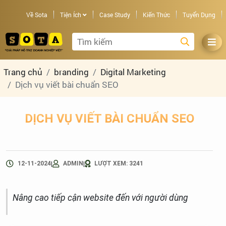
Về Sota
Tiện Ích
Case Study
Kiến Thức
Tuyển Dụng
Trang chủ
branding
Digital Marketing
Dịch vụ viết bài chuẩn SEO
DỊCH VỤ VIẾT BÀI CHUẨN SEO
|
|
12-11-2024
ADMIN
LƯỢT XEM: 3241
Nâng cao tiếp cận website đến với người dùng