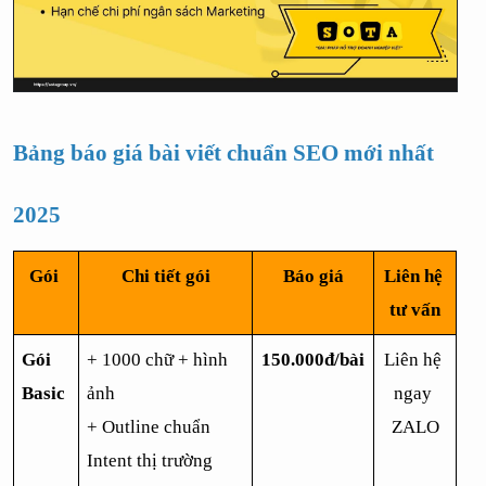
Bảng báo giá bài viết chuẩn SEO mới nhất 
2025
Gói 
Chi tiết gói
Báo giá
Liên hệ 
tư vấn
Gói 
+ 1000 chữ + hình 
150.000đ/bài
Liên hệ 
Basic
ảnh
ngay 
+ Outline chuẩn 
ZALO
Intent thị trường 