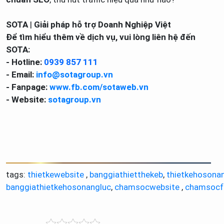
SOTA
|
Giải pháp hỗ trợ Doanh Nghiệp Việt
Để tìm hiểu thêm về dịch vụ, vui lòng liên hệ đến
SOTA:
- Hotline:
0939 857 111
- Email:
info@sotagroup.vn
- Fanpage:
www.fb.com/sotaweb.vn
- Website:
sotagroup.vn
tags:
thietkewebsite
,
banggiathietthekeb
,
thietkehosona
banggiathietkehosonangluc
,
chamsocwebsite
,
chamsocf