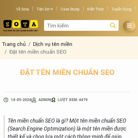
Về Sota
Tiện Ích
Case Study
Kiến Thức
Tuyển Dụng
Trang chủ
Dịch vụ tên miền
Đặt tên miền chuẩn SEO
ĐẶT TÊN MIỀN CHUẨN SEO
|
|
14-05-2024
ADMIN
LƯỢT XEM: 4479
Tên miền chuẩn SEO là gì? Một tên miền chuẩn SEO
(Search Engine Optimization) là một tên miền được
thiết kế và chọn lựa một cách thông minh để giúp