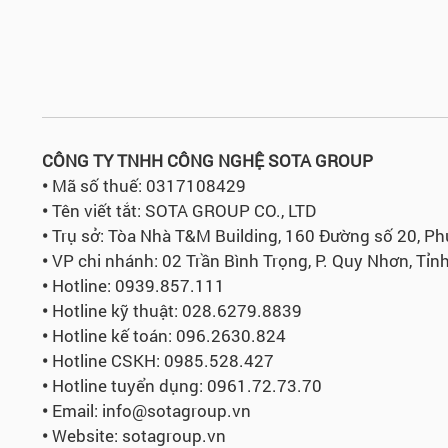
CÔNG TY TNHH CÔNG NGHỆ SOTA GROUP
•
Mã số thuế: 0317108429
•
Tên viết tắt: SOTA GROUP CO., LTD
•
Trụ sở:
Tòa Nhà T&M Building, 160 Đường số 20, P
•
VP chi nhánh: 02 Trần Bình Trọng, P. Quy Nhơn, Tỉnh
•
Hotline: 0939.857.111
•
Hotline kỹ thuật: 028.6279.8839
•
Hotline kế toán: 096.2630.824
•
Hotline CSKH: 0985.528.427
•
Hotline tuyển dụng:
0961.72.73.70
•
Email: info@sotagroup.vn
•
Website: sotagroup.vn