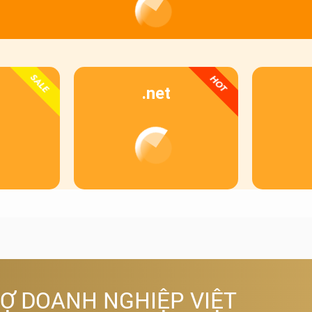
SALE
HOT
.net
RỢ DOANH NGHIỆP VIỆT