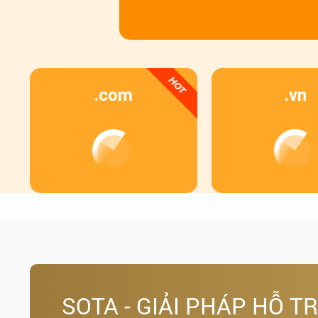
HOT
.com
.vn
SOTA - GIẢI PHÁP HỖ T