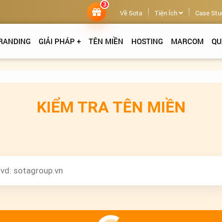
3
Về Sota
Tiện Ích
Case Stu
RANDING
GIẢI PHÁP +
TÊN MIỀN
HOSTING
MARCOM
QU
KIỂM TRA TÊN MIỀN