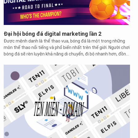
Đại hội bóng đá digital marketing lần 2
Được mệnh danh là thể thao vua, bóng đá là một trong những
môn thể thao nổi tiếng và phổ biến nhất trên thế giới. Người chơi
bóng đá sẽ rèn luyện khả năng di chuyển, đi bộ nhanh hơn, đồng
thời tăng cường sự nhanh nhẹn cũng như độ bền cao. Bóng đá
không chỉ tốt cho sức khỏe nam giới mà ngày nay có rất nhiều
cô gái cũng theo đuổi bộ môn này.